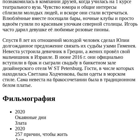
познакомилась в компании друзей, когда училась на 1 курсе
театрального вуза. Чувство юмора и общие интересы
сблизили молодых людей, и вскоре они стали встречаться.
Влюблённые вместе посещали бары, ночные клубы и просто
вдвоём гуляли по красивым улочкам северной столицы. Игорь
часто дарил девушке её любимые розовые пионы.
Спустя 8 лет их отношений молодой человек сделал Юлии
долгожданное предложение связать их судьбы узами Гименея.
Невеста устроила девичник в Греции, а жених провёл свой
мальчишник в Израиле. В июне 2016 г. они официально
вступили в брак и сыграли свадьбу в банкетном зале
дизайнерского отеля W ST Petersburg. Гости, в числе которых
находилась Светлана Ходченкова, были одеты в морском
стиле. Сама невеста на бракосочетании была в традиционном
белом платье.
Фильмография
2020
Окаянные дни
Злата
2020
257 причин, чтобы жить
Аня