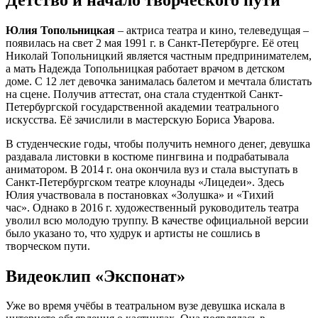
Юлия Топольницкая
– актриса театра и кино, телеведущая –
появилась на свет 2 мая 1991 г. в Санкт-Петербурге. Её отец
Николай Топольницкий является частным предпринимателем,
а мать Надежда Топольницкая работает врачом в детском
доме. С 12 лет девочка занималась балетом и мечтала блистать
на сцене. Получив аттестат, она стала студенткой Санкт-
Петербургской государственной академии театрального
искусства. Её зачислили в мастерскую Бориса Уварова.
В студенческие годы, чтобы получить немного денег, девушка
раздавала листовки в костюме пингвина и подрабатывала
аниматором. В 2014 г. она окончила вуз и стала выступать в
Санкт-Петербургском театре клоунады «Лицедеи». Здесь
Юлия участвовала в постановках «Золушка» и «Тихий
час». Однако в 2016 г. художественный руководитель театра
уволил всю молодую труппу. В качестве официальной версии
было указано то, что худрук и артисты не сошлись в
творческом пути.
Видеоклип «Экспонат»
Уже во время учёбы в театральном вузе девушка искала в