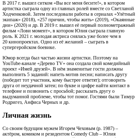
В 2017 г. вышел ситком «Вы все меня бесите!», в котором
артистка сыграла одну из главных ролей вместе со Светланой
Ходченковой. Затем последовали работы в сериалах «Улётный
экипаж» (2018), «257 причин, чтобы жить» (2019), «Окаянные
дни» (2020) и др. В 2019 г. вышел её первый полнометражный
фильм «Лови момент», в котором Юлия сыграла главную
роль. К 2021 г. молодая актриса снялась уже более чем в
20 кинопроектах. Одно из её желаний – сыграть в
супергеройском боевике.
Юмор всегда был частью жизни артистки. Поэтому на
YouTube-канале «Дерево TV» она создала свой комедийный
проект «Имей друзей». В нём знаменитые гости должны
выполнить 5 заданий: напеть мотив песни; написать другу
(победит тот участник, кому быстрее ответят); отговорить
друга от неудачной затеи; по букве и цифре найти контакт в
телефоне и позвонить с просьбой; рассказать другу о
выдуманной проблеме, чтобы тот помог. Гостями были Тимур
Родригез, Анфиса Черных и др.
Личная жизнь
Со своим будущим мужем Игорем Чеховым (р. 1987) –
актёром, комиком и резидентом Comedy Club – Юлия