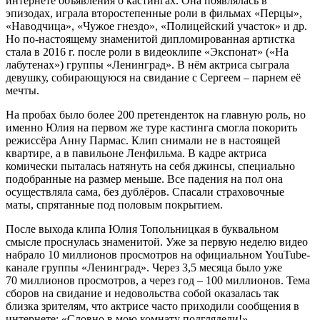
интернете объявления о кастингах. Она появлялась в
эпизодах, играла второстепенные роли в фильмах «Перцы»,
«Наводчица», «Чужое гнездо», «Полицейский участок» и др.
Но по-настоящему знаменитой дипломированная артистка
стала в 2016 г. после роли в видеоклипе «Экспонат» («На
лабутенах») группы «Ленинград». В нём актриса сыграла
девушку, собирающуюся на свидание с Сергеем – парнем её
мечты.
На пробах было более 200 претенденток на главную роль, но
именно Юлия на первом же туре кастинга смогла покорить
режиссёра Анну Пармас. Клип снимали не в настоящей
квартире, а в павильоне Ленфильма. В кадре актриса
комически пыталась натянуть на себя джинсы, специально
подобранные на размер меньше. Все падения на пол она
осуществляла сама, без дублёров. Спасали страховочные
маты, спрятанные под половым покрытием.
После выхода клипа Юлия Топольницкая в буквальном
смысле проснулась знаменитой. Уже за первую неделю видео
набрало 10 миллионов просмотров на официальном YouTube-
канале группы «Ленинград». Через 3,5 месяца было уже
70 миллионов просмотров, а через год – 100 миллионов. Тема
сборов на свидание и недовольства собой оказалась так
близка зрителям, что актрисе часто приходили сообщения в
интернете: «Словно в мою комнату подглядели!».