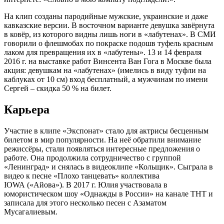
На клип созданы пародийные мужские, украинские и даже
кавказские версии. В восточном варианте девушка завёрнута
в ковёр, из которого видны лишь ноги в «лабутенах». В СМИ
говорили о флешмобах по покраске подошв туфель красным
лаком для превращения их в «лабутены». 13 и 14 февраля
2016 г. на выставке работ Винсента Ван Гога в Москве была
акция: девушкам на «лабутенах» (имелись в виду туфли на
каблуках от 10 см) вход бесплатный, а мужчинам по имени
Сергей – скидка 50 % на билет.
Карьера
Участие в клипе «Экспонат» стало для актрисы бесценным
билетом в мир популярности. На неё обратили внимание
режиссёры, стали появляться интересные предложения о
работе. Она продолжила сотрудничество с группой
«Ленинград» и снялась в видеоклипе «Кольщик». Сыграла в
видео к песне «Плохо танцевать» коллектива
IOWA («Айова»). В 2017 г. Юлия участвовала в
юмористическом шоу «Однажды в России» на канале ТНТ и
записала для этого несколько песен с Азаматом
Мусагалиевым.