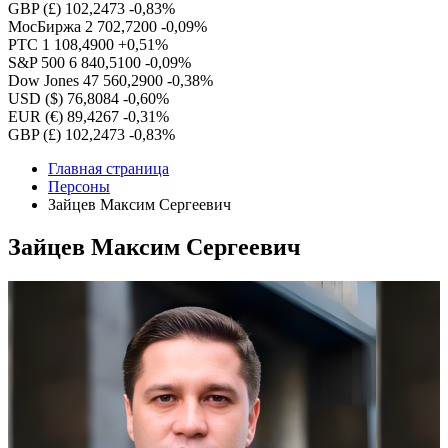
GBP (£)
102,2473
-0,83%
МосБиржа
2 702,7200
-0,09%
РТС
1 108,4900
+0,51%
S&P 500
6 840,5100
-0,09%
Dow Jones
47 560,2900
-0,38%
USD ($)
76,8084
-0,60%
EUR (€)
89,4267
-0,31%
GBP (£)
102,2473
-0,83%
Главная страница
Персоны
Зайцев Максим Сергеевич
Зайцев Максим Сергеевич