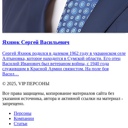
Яхнюк Сергей Васильевич
Сергей Яхнюк родился в далеком 1962 году в украинском селе
Алтыновка, которое находится в Сумской области. Его отец
Василий Иванович был ветераном войны, с 1940 года
служившим в Красной Армии связистом. На поле боя
Васил…
© 2025, VIP ПЕРСОНЫ
Все права защищены, копирование материалов сайта без
указания источника, автора и активной ссылки на материал -
запрещено.
Персоны
Компании
Статьи