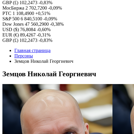
GBP (£)
102,2473
-0,83%
МосБиржа
2 702,7200
-0,09%
РТС
1 108,4900
+0,51%
S&P 500
6 840,5100
-0,09%
Dow Jones
47 560,2900
-0,38%
USD ($)
76,8084
-0,60%
EUR (€)
89,4267
-0,31%
GBP (£)
102,2473
-0,83%
Главная страница
Персоны
Земцов Николай Георгиевич
Земцов Николай Георгиевич