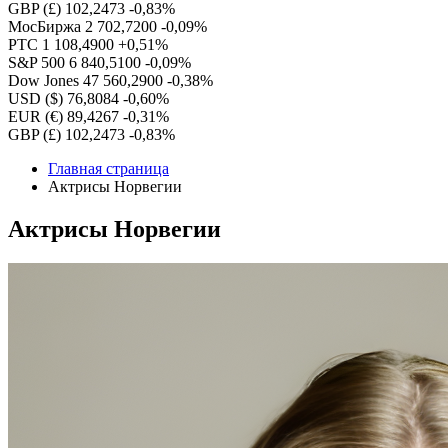
GBP (£)
102,2473
-0,83%
МосБиржа
2 702,7200
-0,09%
РТС
1 108,4900
+0,51%
S&P 500
6 840,5100
-0,09%
Dow Jones
47 560,2900
-0,38%
USD ($)
76,8084
-0,60%
EUR (€)
89,4267
-0,31%
GBP (£)
102,2473
-0,83%
Главная страница
Актрисы Норвегии
Актрисы Норвегии