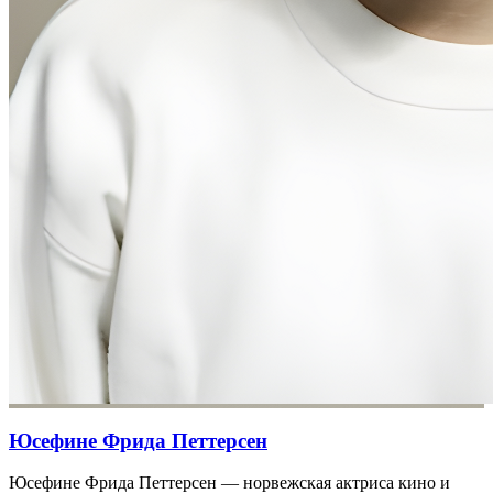
Юсефине Фрида Петтерсен
Юсефине Фрида Петтерсен — норвежская актриса кино и