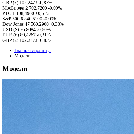
GBP (£)
102,2473
-0,83%
МосБиржа
2 702,7200
-0,09%
РТС
1 108,4900
+0,51%
S&P 500
6 840,5100
-0,09%
Dow Jones
47 560,2900
-0,38%
USD ($)
76,8084
-0,60%
EUR (€)
89,4267
-0,31%
GBP (£)
102,2473
-0,83%
Главная страница
Модели
Модели