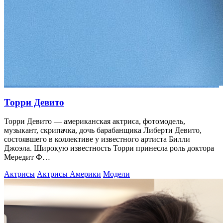
Торри Девито
Торри Девито — американская актриса, фотомодель,
музыкант, скрипачка, дочь барабанщика Либерти Девито,
состоявшего в коллективе у известного артиста Билли
Джоэла. Широкую известность Торри принесла роль доктора
Мередит Ф…
Актрисы
Актрисы Америки
Модели