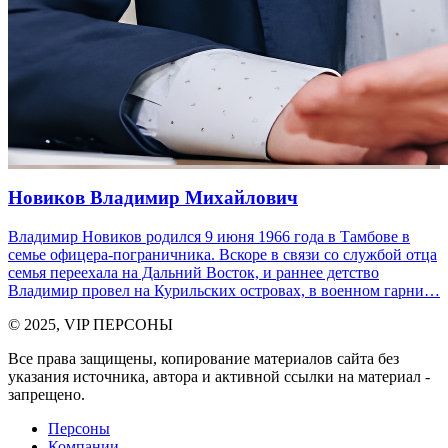
Новиков Владимир Михайлович
Владимир Новиков родился 9 июня 1966 года в Тамбове в
семье офицера-пограничника. Вскоре в связи со службой отца
семья переехала на Дальний Восток, и раннее детство
Владимир провел на Курильских островах, в военном гарни…
© 2025, VIP ПЕРСОНЫ
Все права защищены, копирование материалов сайта без
указания источника, автора и активной ссылки на материал -
запрещено.
Персоны
Компании