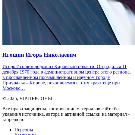
Игошин Игорь Николаевич
Игорь Игошин родом из Кировской области. Он родился 11
декабря 1970 года в административном центре этого региона,
в прославленном промышленном и научном городе
Приуралья – Кирове, появившемся в этих краях еще при
Московс…
© 2025, VIP ПЕРСОНЫ
Все права защищены, копирование материалов сайта без
указания источника, автора и активной ссылки на материал -
запрещено.
Персоны