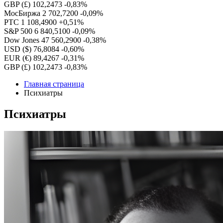
GBP (£)
102,2473
-0,83%
МосБиржа
2 702,7200
-0,09%
РТС
1 108,4900
+0,51%
S&P 500
6 840,5100
-0,09%
Dow Jones
47 560,2900
-0,38%
USD ($)
76,8084
-0,60%
EUR (€)
89,4267
-0,31%
GBP (£)
102,2473
-0,83%
Главная страница
Психиатры
Психиатры