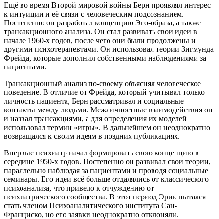
Ещё во время Второй мировой войны Берн проявлял интерес
к интуиции и её связи с человеческим подсознанием.
Постепенно он разработал концепцию Эго-образа, а также
трансакционного анализа. Он стал развивать свои идеи в
начале 1960-х годов, после чего они были продолжены и
другими психотерапевтами. Он использовал теории Зигмунда
Фрейда, которые дополнил собственными наблюдениями за
пациентами.
Трансакционный анализ по-своему объяснял человеческое
поведение. В отличие от Фрейда, который учитывал только
личность пациента, Берн рассматривал и социальные
контакты между людьми. Межличностные взаимодействия он
и назвал трансакциями, а для определения их моделей
использовал термин «игры». В дальнейшем он неоднократно
возвращался к своим идеям в поздних публикациях.
Впервые психиатр начал формировать свою концепцию в
середине 1950-х годов. Постепенно он развивал свои теории,
параллельно наблюдая за пациентами и проводя социальные
семинары. Его идеи всё больше отдалялись от классического
психоанализа, что привело к отчуждению от
психиатрического сообщества. В этот период Эрик пытался
стать членом Психоаналитического института Сан-
Франциско, но его заявки неоднократно отклоняли.