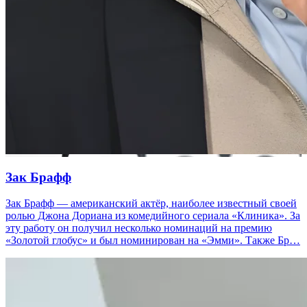
Зак Брафф
Зак Брафф — американский актёр, наиболее известный своей
ролью Джона Дориана из комедийного сериала «Клиника». За
эту работу он получил несколько номинаций на премию
«Золотой глобус» и был номинирован на «Эмми». Также Бр…