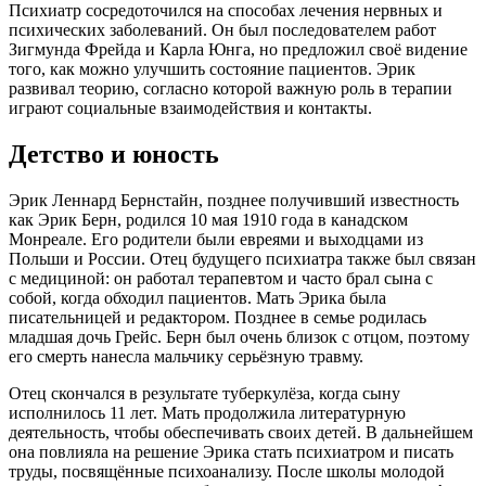
Психиатр сосредоточился на способах лечения нервных и
психических заболеваний. Он был последователем работ
Зигмунда Фрейда и Карла Юнга, но предложил своё видение
того, как можно улучшить состояние пациентов. Эрик
развивал теорию, согласно которой важную роль в терапии
играют социальные взаимодействия и контакты.
Детство и юность
Эрик Леннард Бернстайн, позднее получивший известность
как Эрик Берн, родился 10 мая 1910 года в канадском
Монреале. Его родители были евреями и выходцами из
Польши и России. Отец будущего психиатра также был связан
с медициной: он работал терапевтом и часто брал сына с
собой, когда обходил пациентов. Мать Эрика была
писательницей и редактором. Позднее в семье родилась
младшая дочь Грейс. Берн был очень близок с отцом, поэтому
его смерть нанесла мальчику серьёзную травму.
Отец скончался в результате туберкулёза, когда сыну
исполнилось 11 лет. Мать продолжила литературную
деятельность, чтобы обеспечивать своих детей. В дальнейшем
она повлияла на решение Эрика стать психиатром и писать
труды, посвящённые психоанализу. После школы молодой