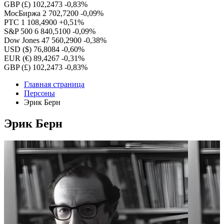
GBP (£)
102,2473
-0,83%
МосБиржа
2 702,7200
-0,09%
РТС
1 108,4900
+0,51%
S&P 500
6 840,5100
-0,09%
Dow Jones
47 560,2900
-0,38%
USD ($)
76,8084
-0,60%
EUR (€)
89,4267
-0,31%
GBP (£)
102,2473
-0,83%
Главная страница
Персоны
Эрик Берн
Эрик Берн