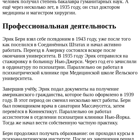
человек получил степень бакалавра гуманитарных наук. А
ещё через несколько лет, в 1935 году, он стал доктором
медицины и магистром хирургии.
Профессиональная деятельность
Эрик Берн взял себе псевдоним в 1943 году, уже после того
как поселился в Соединённых Штатах и начал активно
работать. Переезд в Америку состоялся вскоре после
окончания университета. В 1935 году Эрик отправился на
стажировку в больницу Нью-Джерси. Через год его зачислили
в ординатуру по психиатрии. Параллельно он работал в
психиатрической клинике при Медицинской школе Йельского
университета.
Завершив учёбу, Эрик подал документы на получение
американского гражданства, которое было оформлено в 1939
году. В этот период он сменил несколько мест работы. Берн
был помощником врача в санатории Массачусетса, затем
перевёлся в Коннектикут. Параллельно он работал
ассистентом в отделении психиатрии клиники Нью-Йорка.
Тогда же начал вести собственную частную практику.
Берн продолжил получать образование: он проходил курсы в
психоаналитическом институте. После их завершения решил