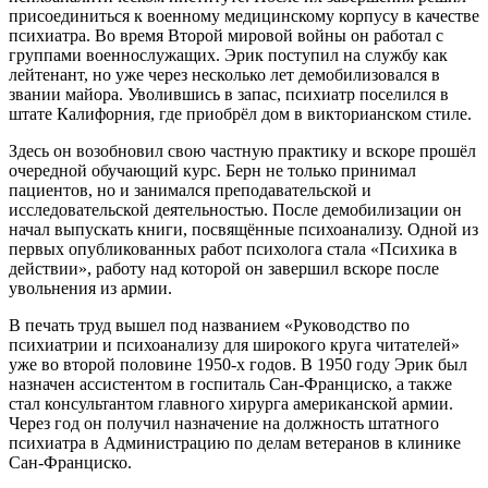
присоединиться к военному медицинскому корпусу в качестве
психиатра. Во время Второй мировой войны он работал с
группами военнослужащих. Эрик поступил на службу как
лейтенант, но уже через несколько лет демобилизовался в
звании майора. Уволившись в запас, психиатр поселился в
штате Калифорния, где приобрёл дом в викторианском стиле.
Здесь он возобновил свою частную практику и вскоре прошёл
очередной обучающий курс. Берн не только принимал
пациентов, но и занимался преподавательской и
исследовательской деятельностью. После демобилизации он
начал выпускать книги, посвящённые психоанализу. Одной из
первых опубликованных работ психолога стала «Психика в
действии», работу над которой он завершил вскоре после
увольнения из армии.
В печать труд вышел под названием «Руководство по
психиатрии и психоанализу для широкого круга читателей»
уже во второй половине 1950-х годов. В 1950 году Эрик был
назначен ассистентом в госпиталь Сан-Франциско, а также
стал консультантом главного хирурга американской армии.
Через год он получил назначение на должность штатного
психиатра в Администрацию по делам ветеранов в клинике
Сан-Франциско.