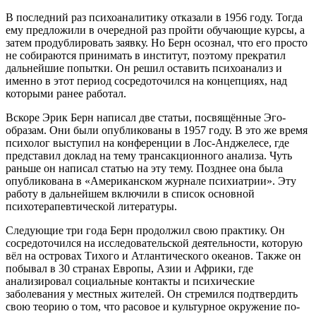
В последний раз психоаналитику отказали в 1956 году. Тогда
ему предложили в очередной раз пройти обучающие курсы, а
затем продублировать заявку. Но Берн осознал, что его просто
не собираются принимать в институт, поэтому прекратил
дальнейшие попытки. Он решил оставить психоанализ и
именно в этот период сосредоточился на концепциях, над
которыми ранее работал.
Вскоре Эрик Берн написал две статьи, посвящённые Эго-
образам. Они были опубликованы в 1957 году. В это же время
психолог выступил на конференции в Лос-Анджелесе, где
представил доклад на тему трансакционного анализа. Чуть
раньше он написал статью на эту тему. Позднее она была
опубликована в «Американском журнале психиатрии». Эту
работу в дальнейшем включили в список основной
психотерапевтической литературы.
Следующие три года Берн продолжил свою практику. Он
сосредоточился на исследовательской деятельности, которую
вёл на островах Тихого и Атлантического океанов. Также он
побывал в 30 странах Европы, Азии и Африки, где
анализировал социальные контакты и психические
заболевания у местных жителей. Он стремился подтвердить
свою теорию о том, что расовое и культурное окружение по-