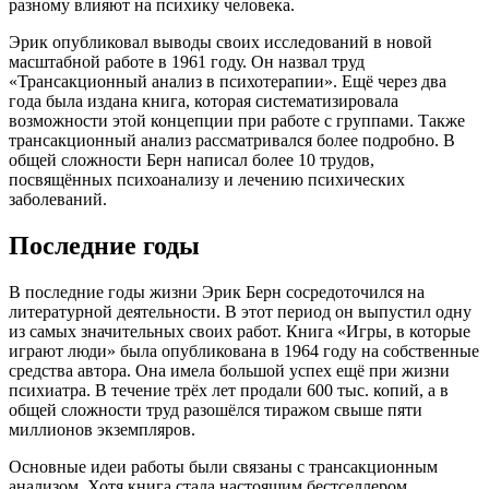
разному влияют на психику человека.
Эрик опубликовал выводы своих исследований в новой
масштабной работе в 1961 году. Он назвал труд
«Трансакционный анализ в психотерапии». Ещё через два
года была издана книга, которая систематизировала
возможности этой концепции при работе с группами. Также
трансакционный анализ рассматривался более подробно. В
общей сложности Берн написал более 10 трудов,
посвящённых психоанализу и лечению психических
заболеваний.
Последние годы
В последние годы жизни Эрик Берн сосредоточился на
литературной деятельности. В этот период он выпустил одну
из самых значительных своих работ. Книга «Игры, в которые
играют люди» была опубликована в 1964 году на собственные
средства автора. Она имела большой успех ещё при жизни
психиатра. В течение трёх лет продали 600 тыс. копий, а в
общей сложности труд разошёлся тиражом свыше пяти
миллионов экземпляров.
Основные идеи работы были связаны с трансакционным
анализом. Хотя книга стала настоящим бестселлером,