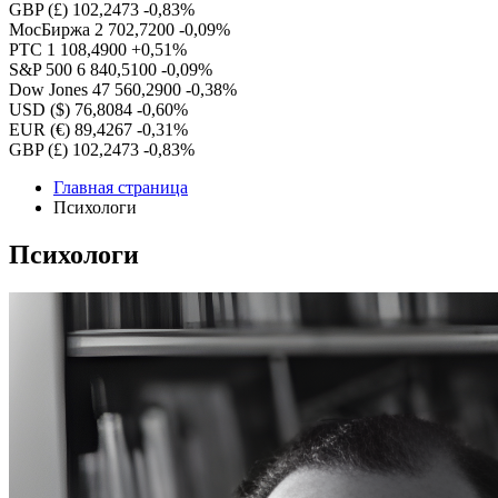
GBP (£)
102,2473
-0,83%
МосБиржа
2 702,7200
-0,09%
РТС
1 108,4900
+0,51%
S&P 500
6 840,5100
-0,09%
Dow Jones
47 560,2900
-0,38%
USD ($)
76,8084
-0,60%
EUR (€)
89,4267
-0,31%
GBP (£)
102,2473
-0,83%
Главная страница
Психологи
Психологи