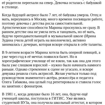
её родители переехали на север. Девочка осталась с бабушкой
в столице.
Когда будущей актрисе было 7 лет, её бабушка умерла. Отец и
мать, вернувшись в Москву, много времени посвящали работе,
поэтому девочка с детства росла самостоятельной.
Артистические способности Марины проснулись не сразу. В
раннем детстве она не умела петь и танцевать, но её мать,
будучи преподавательницей в музыкальной школе (Ирина
Зудина учила детей играть на виолончели), активно
занималась с дочерью, которая вскоре открыла в себе таланты.
В 9-летнем возрасте Марина хотела быть оперной певицей, а
уже через год в её мечтах появился балет. Но в
хореографическое училище её не взяли, так как она для этого
была уже слишком взрослой – нужно было начинать намного
раньше. Однако стремление к сцене не угасало, и вскоре
девушка решила стать актрисой. Желая учиться только под
руководством знаменитого актёра, режиссёра и педагога
Олега Табакова, она целый год репетировала и ставила голос
на занятиях с фониатром.
В 1981 г., когда девушке было 16 лет, она, будучи ещё
ученицей школы, поступила в ГИТИС. Уже являясь
студенткой ВУЗа, она получила школьный аттестат, в котором