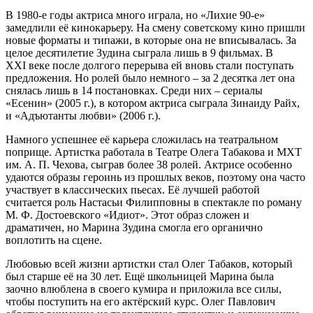
В 1980-е годы актриса много играла, но «Лихие 90-е»
замедлили её кинокарьеру. На смену советскому кино пришли
новые форматы и типажи, в которые она не вписывалась. За
целое десятилетие Зудина сыграла лишь в 9 фильмах. В
XXI веке после долгого перерыва ей вновь стали поступать
предложения. Но ролей было немного – за 2 десятка лет она
снялась лишь в 14 постановках. Среди них – сериалы
«Есенин» (2005 г.), в котором актриса сыграла Зинаиду Райх,
и «Адъютанты любви» (2006 г.).
Намного успешнее её карьера сложилась на театральном
поприще. Артистка работала в Театре Олега Табакова и МХТ
им. А. П. Чехова, сыграв более 38 ролей. Актрисе особенно
удаются образы героинь из прошлых веков, поэтому она часто
участвует в классических пьесах. Её лучшей работой
считается роль Настасьи Филипповны в спектакле по роману
М. Ф. Достоевского «Идиот». Этот образ сложен и
драматичен, но Марина Зудина смогла его органично
воплотить на сцене.
Любовью всей жизни артистки стал Олег Табаков, который
был старше её на 30 лет. Ещё школьницей Марина была
заочно влюблена в своего кумира и приложила все силы,
чтобы поступить на его актёрский курс. Олег Павлович