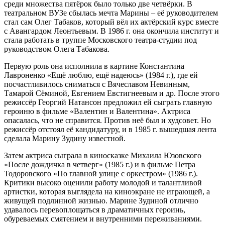
среди множества пятёрок было только две четвёрки. В
театральном ВУЗе сбылась мечта Марины – её руководителем
стал сам Олег Табаков, который вёл их актёрский курс вместе
с Авангардом Леонтьевым. В 1986 г. она окончила институт и
стала работать в труппе Московского театра-студии под
руководством Олега Табакова.
Первую роль она исполнила в картине Константина
Лавроненко «Ещё люблю, ещё надеюсь» (1984 г.), где ей
посчастливилось сниматься с Вячеславом Невинным,
Тамарой Сёминой, Евгением Евстигнеевым и др. После этого
режиссёр Георгий Натансон предложил ей сыграть главную
героиню в фильме «Валентин и Валентина». Актриса
опасалась, что не справится. Против неё был и худсовет. Но
режиссёр отстоял её кандидатуру, и в 1985 г. вышедшая лента
сделала Марину Зудину известной.
Затем актриса сыграла в киносказке Михаила Юзовского
«После дождичка в четверг» (1985 г.) и в фильме Петра
Тодоровского «По главной улице с оркестром» (1986 г.).
Критики высоко оценили работу молодой и талантливой
артистки, которая выглядела на киноэкране не играющей, а
живущей подлинной жизнью. Марине Зудиной отлично
удавалось перевоплощаться в драматичных героинь,
обуреваемых смятением и внутренними переживаниями.